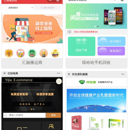
汇融搬运商
嘻哈哈手机回收