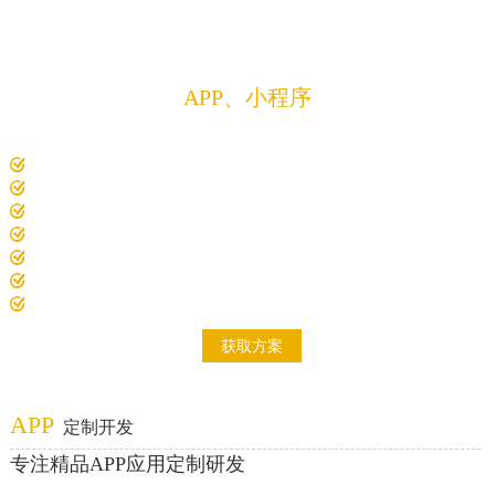
方案
定制开发
APP、小程序
解决方案
专注精品APP、微信小程序、软件、程序、系统
10年以上经验项目经理1对1沟通对接需求
电脑、平板、手机、智慧大屏，众多设备适配开发
7000+精品案例，200+解决方案
开发费用低，开发过全行业成熟案例
开发周期短，标准化项目实施流程
研发技术成员多，项目经验积累多
自主研发项目原型系统
获取方案
APP
定制开发
专注精品APP应用定制研发