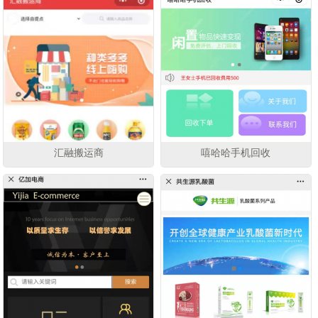
汇融搬运商
嘻哈哈手机回收