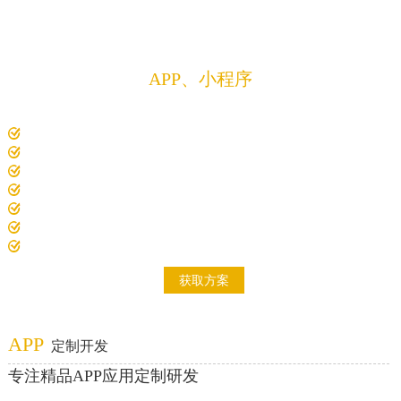
方案
定制开发
APP、小程序
解决方案
专注精品APP、微信小程序、软件、程序、系统
10年以上经验项目经理1对1沟通对接需求
电脑、平板、手机、智慧大屏，众多设备适配开发
7000+精品案例，200+解决方案
开发费用低，开发过全行业成熟案例
开发周期短，标准化项目实施流程
研发技术成员多，项目经验积累多
自主研发项目原型系统
获取方案
APP
定制开发
专注精品APP应用定制研发