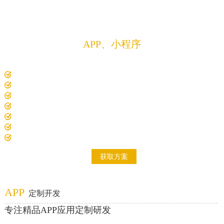
方案
定制开发
APP、小程序
解决方案
专注精品APP、微信小程序、软件、程序、系统
10年以上经验项目经理1对1沟通对接需求
电脑、平板、手机、智慧大屏，众多设备适配开发
7000+精品案例，200+解决方案
开发费用低，开发过全行业成熟案例
开发周期短，标准化项目实施流程
研发技术成员多，项目经验积累多
自主研发项目原型系统
获取方案
APP
定制开发
专注精品APP应用定制研发