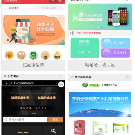
汇融搬运商
嘻哈哈手机回收