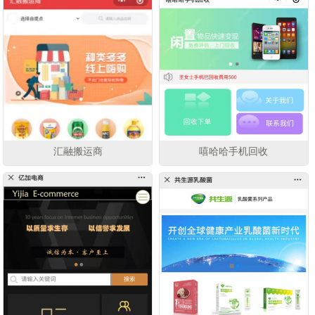
汇融搬运商
嘻哈哈手机回收