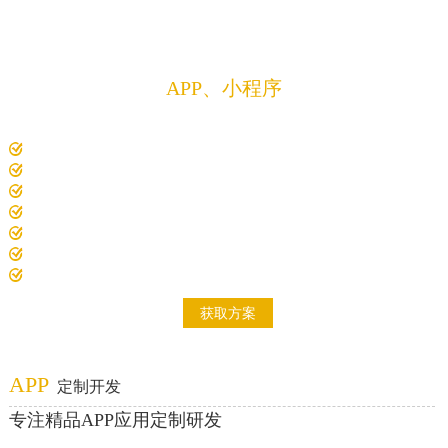
方案
定制开发
APP、小程序
解决方案
专注精品APP、微信小程序、软件、程序、系统
10年以上经验项目经理1对1沟通对接需求
电脑、平板、手机、智慧大屏，众多设备适配开发
7000+精品案例，200+解决方案
开发费用低，开发过全行业成熟案例
开发周期短，标准化项目实施流程
研发技术成员多，项目经验积累多
自主研发项目原型系统
获取方案
APP
定制开发
专注精品APP应用定制研发