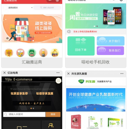
汇融搬运商
嘻哈哈手机回收