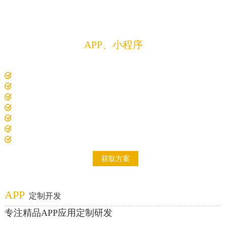
方案
定制开发
APP、小程序
解决方案
专注精品APP、微信小程序、软件、程序、系统
10年以上经验项目经理1对1沟通对接需求
电脑、平板、手机、智慧大屏，众多设备适配开发
7000+精品案例，200+解决方案
开发费用低，开发过全行业成熟案例
开发周期短，标准化项目实施流程
研发技术成员多，项目经验积累多
自主研发项目原型系统
获取方案
APP
定制开发
专注精品APP应用定制研发