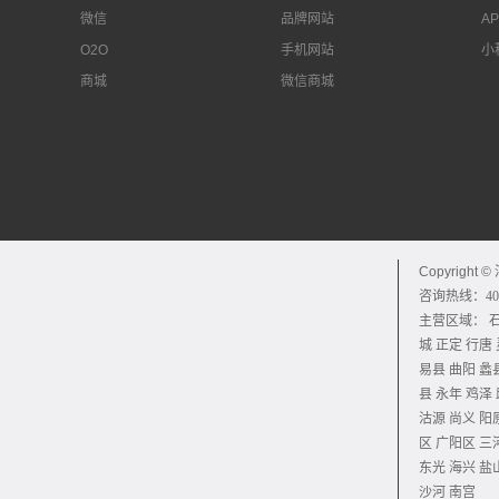
微信
品牌网站
A
O2O
手机网站
小
商城
微信商城
增值
微信小程序
O2O商城
网站建设
Copyright 
咨询热线：400
主营区域：
城
正定
行唐
易县
曲阳
蠡
县
永年
鸡泽
沽源
尚义
阳
区
广阳区
三
东光
海兴
盐
沙河
南宫