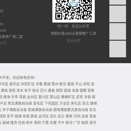
20
.com
扫一扫 关注公众号
m.cn
领取价值1800元营销推广工具
远商务广场二层
营业执照
09号
APP开发；欢迎来电咨询！
新华区
裕华区
井陉矿区
辛集
藁城
晋州
新乐
鹿泉
平山
井陉
栾
满城
清苑
涞水
阜平
徐水
定兴
唐县
高阳
容城
涞源
望都
安新
田
唐海
乐亭
滦县
丛台区
复兴区
邯山区
峰峰矿区
武安
涉县
磁
卢龙
青龙满族自治县
宣化区
下花园区
万全区
崇礼区
张北
康保
化
丰宁满族自治县
宽城满族自治县
围场满族蒙古族自治县
安次
饶阳
安平
故城
阜城
景县
运河区
泊头
任丘
黄骅
河间
沧县
青县
丘
临城
隆尧
任县
柏乡
南和
宁晋
巨鹿
平乡
新河
广宗
临西
清河