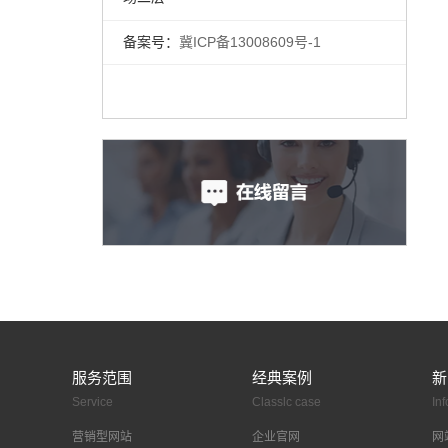
备案号：
冀ICP备13008609号-1
服务范围
经典案例
新
Service
Classlc case
In
营销型网站
企业官网
网