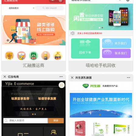
汇融搬运商
嘻哈哈手机回收