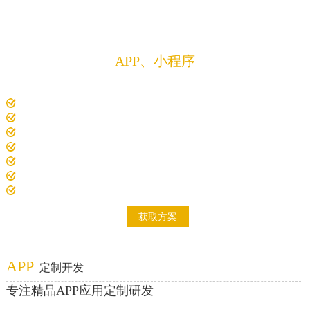
方案
定制开发
APP、小程序
解决方案
专注精品APP、微信小程序、软件、程序、系统
10年以上经验项目经理1对1沟通对接需求
电脑、平板、手机、智慧大屏，众多设备适配开发
7000+精品案例，200+解决方案
开发费用低，开发过全行业成熟案例
开发周期短，标准化项目实施流程
研发技术成员多，项目经验积累多
自主研发项目原型系统
获取方案
APP
定制开发
专注精品APP应用定制研发