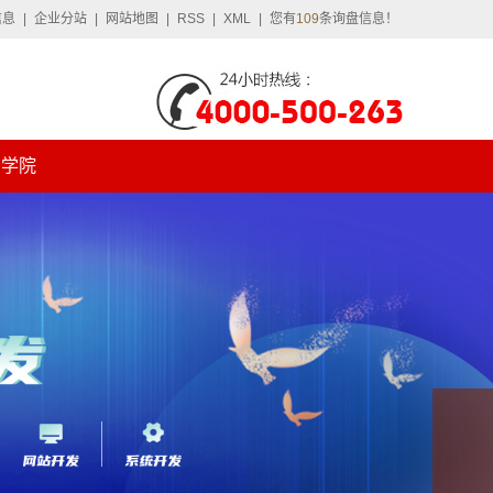
信息
|
企业分站
|
网站地图
|
RSS
|
XML
|
您有
109
条询盘信息！
学院