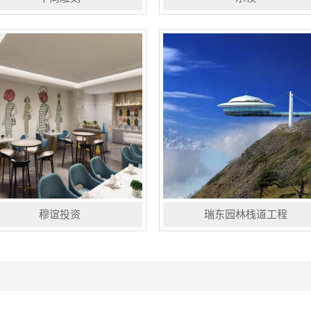
阳县中尚园林雕塑工程有限公司，
北京乐校科技有限公司成立于2015
国家文化部，河北省文化厅的指导
9月，专注于4500亿级别的大学生市
，由曲阳县人民政府立项批准，投
场，我们的使命是使大学生活更精
兴建的现在化雕塑企业集团，坐落
彩。乐校在每个学校有校园合伙人，
中国雕刻之乡---曲阳...
每栋楼有楼长，通过快递服务...
穆谊投资
瑞东园林栈道工程
谊投资（锦江之星）十几年专注于
石家庄市瑞东园林栈道工程有限公司
济连锁酒店建设装修施工，因为只
——其核心人员致力于景区旅游项目
专注于做好一件事才能塑造出金子
的投资、承建、设计工作近二十年。
的内质。精耕细作，穆谊用大量心
主要内容有生态漂流、水滑道漂流、