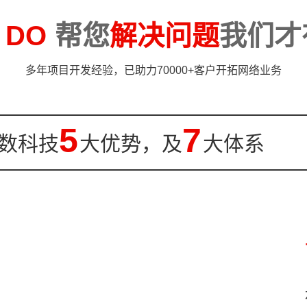
和时间积累建立了一支使命同
栈道、玻璃栈道、玻璃观景台、...
、...
 DO
帮您
解决问题
我们才
多年项目开发经验，已助力70000+客户开拓网络业务
5
7
数科技
大优势，及
大体系