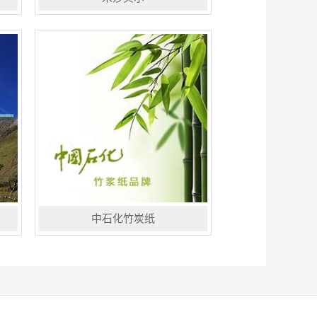
年
米莎贝尔(集团）投资管理有限公司，
始建于1998年8月8日，98年托管华
北食品厂—石家庄食品一厂，是一家
集研发、种植、收储、加工、生产、
销售、农业科技产业一条龙...
中石化竹炭纸
中国石化雅诗纸业有限公司系中石化
四川销售有限公司所属高档生活用纸
企业。公司位于成都高新津工业园
区，占地100余亩，一期厂房建筑面