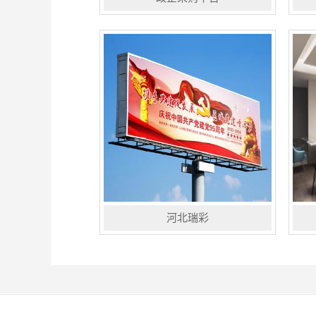
石家庄市理想办公设备有限公司是一
曲
家经营高科技产品的公司，隶属于理
在
想（中国）科学工业有限公司北京分
下
公司。2000年从事理想速印机在石家
资
庄地区的销售与售后工作，并为...
于
河北瑞彩
河北瑞彩科技有限公司是集研
穆
发、生产、制作、安装为一体的公
经
司，成立于2010年注册资本500万
有
元。 瑞彩单立柱制作厂家主要从事高
般