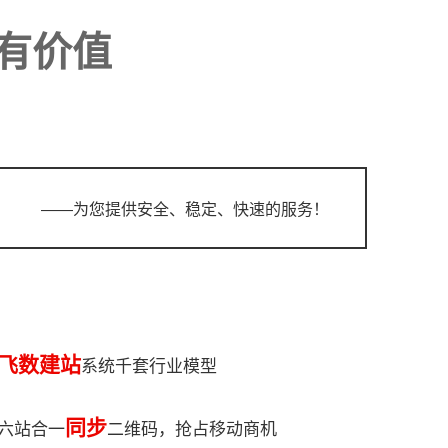
积4万多平米，年生产能力达6万吨...
有价值
——为您提供安全、稳定、快速的服务！
飞数建站
系统千套行业模型
同步
六站合一
二维码，抢占移动商机