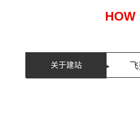
速广告、广告塔、擎天柱广告牌、...
血
心
HOW
飞
关于建站
展示
营销
多样
覆盖广