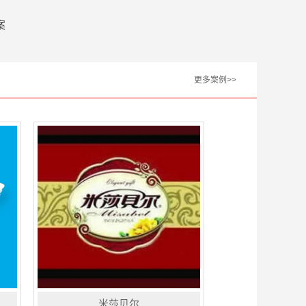
案
更多案例>>
米莎贝尔