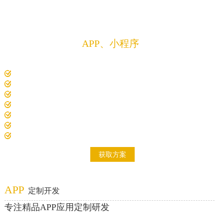
方案
定制开发
APP、小程序
解决方案
专注精品APP、微信小程序、软件、程序、系统
10年以上经验项目经理1对1沟通对接需求
电脑、平板、手机、智慧大屏，众多设备适配开发
7000+精品案例，200+解决方案
开发费用低，开发过全行业成熟案例
开发周期短，标准化项目实施流程
研发技术成员多，项目经验积累多
自主研发项目原型系统
获取方案
APP
定制开发
专注精品APP应用定制研发