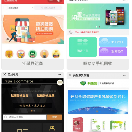
汇融搬运商
嘻哈哈手机回收